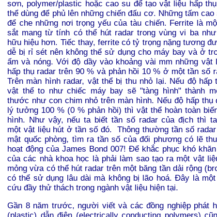
sơn, polymer/plastic hoặc cao su để tạo vật liệu hấp th
thể dùng để phủ lên những chiến đấu cơ. Những tấm cao 
để che những nơi trọng yếu của tàu chiến. Ferrite là mộ
sắt mang từ tính có thể hút radar trong vùng vi ba nh
hữu hiệu hơn. Tiếc thay, ferrite có tỷ trọng nặng tương đ
dễ bị rỉ sét nên không thể sử dụng cho máy bay và ở tr
ẩm và nóng. Với độ dầy vào khoảng vài mm những vật l
hấp thụ radar trên 90 % và phản hồi 10 % ở một tần số r
Trên màn hình radar, vật thể bị thu nhỏ lại. Nếu độ hấp 
vật thể to như chiếc máy bay sẽ "tàng hình" thành m
thước như con chim nhỏ trên màn hình. Nếu độ hấp thụ 
lý tưởng 100 % (0 % phản hồi) thì vật thể hoàn toàn biế
hình. Như vậy, nếu ta biết tần số radar của địch thì ta
một vật liệu hút ở tần số đó. Thông thường tần số radar
mật quốc phòng, tìm ra tần số của đối phương có lẽ th
hoạt động của James Bond 007! Để khắc phục khó khăn
của các nhà khoa học là phải làm sao tạo ra một vật li
mỏng vừa có thể hút radar trên một băng tần dải rộng (br
có thể sử dụng lâu dài mà không bị lão hoá. Đây là một
cứu đầy thử thách trong ngành vật liệu hiện tại.
Gần 8 năm trước, người viết và các đồng nghiệp phát h
(plastic) dẫn điện (electrically conducting polymers) c