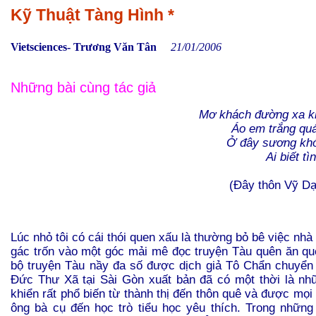
Kỹ Thuật Tàng Hình *
Vietsciences- Trương Văn Tân
21/01/2006
Những bài cùng tác giả
Mơ khách đường xa k
Áo em trắng quá
Ở đây sương khó
Ai biết t
(Đây thôn Vỹ D
Lúc nhỏ tôi có cái thói quen xấu là thường bỏ bê việc nhà l
gác trốn vào một góc mải mê đọc truyện Tàu quên ăn q
bộ truyện Tàu nầy đa số được dịch giả Tô Chẩn chuyển
Đức Thư Xã tại Sài Gòn xuất bản đã có một thời là nhữ
khiển rất phổ biến từ thành thị đến thôn quê và được mọi 
ông bà cụ đến học trò tiểu học yêu thích. Trong những