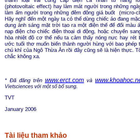
thành loại vải cung cấp điện cá nhân từ năng lư
(photovoltaic effect) hay làm mát người trong những ngà
làm ấm người trong những đêm đông giá buốt (micro-cli
Hãy nghĩ đến một ngày ta có thể dùng chiếc áo đang mặc 
dụng ánh sáng mặt trời tạo ra một điện thế để đổi màu á
nạp điện cho chiếc điện thoại di động, hoặc chuyển san
hòa nhiệt độ cơ thể nếu ta cảm thấy nóng nực hay rét
ước tuổi thơ muốn biến thành người hùng với bao phép 
chú khỉ của Ngô Thừa Ân rồi đây cũng sẽ là hiện thực. T
chắc không xa.
www.erct.com
www.khoahoc.n
* Đã đăng trên
và
Vietsciences với một số bổ sung.
TVT
January 2006
Tài liệu tham khảo