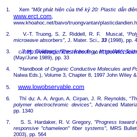
1.
Xem
"Một phát hiện của thế kỷ 20: Plastic dẫn điện
www.erct.com
,
www.khoahoc.net/baivo/truongvantan/plasticdandien.
2.
V.-T. Truong, S. Z. Riddell, R. F. Muscat,
“Pol
microwave absorbers”
, J. Mater. Sci.,
33
(1998), pp. 
http://vi
et
sciences.free.fr
http://vietsci
3.
J. H. Goldberg,
"The technology of stealth"
, Tec
©
và
(May/June 1989), pp. 33
4.
"Handbook of Organic Conductive Molecules and P
Nalwa Eds.), Volume 3, Chapter 8, 1997 John Wiley &
www.lowobservable.com
5.
6.
Thí dụ: A. A. Argun, A. Cirpan, J. R. Reynolds,
“The
polymer electrochromic devices”
, Advanced Materi
pp. 1340
7.
S. S. Hardaker, R. V. Gregory,
"Progress toward 
responsive "chameleon" fiber systems"
, MRS Bullet
2003), pp. 564