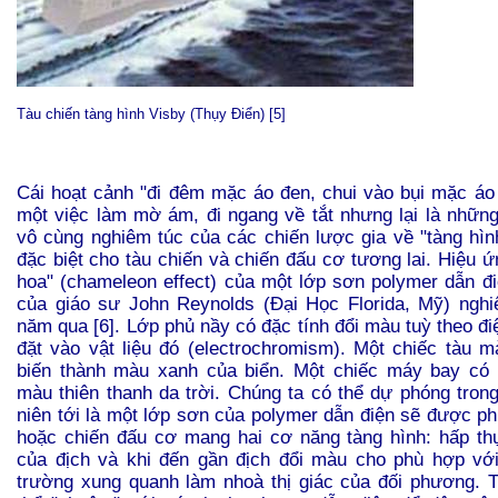
Tàu chiến tàng hình Visby (Thụy Điển) [5]
Cái hoạt cảnh "đi đêm mặc áo đen, chui vào bụi mặc áo
một việc làm mờ ám, đi ngang về tắt nhưng lại là những
vô cùng nghiêm túc của các chiến lược gia về "tàng hìn
đặc biệt cho tàu chiến và chiến đấu cơ tương lai. Hiệu 
hoa" (chameleon effect) của một lớp sơn polymer dẫn 
của giáo sư John Reynolds (Đại Học Florida, Mỹ) ngh
năm qua [6]. Lớp phủ nầy có đặc tính đổi màu tuỳ theo đ
đặt vào vật liệu đó (electrochromism). Một chiếc tàu 
biến thành màu xanh của biển. Một chiếc máy bay có 
màu thiên thanh da trời. Chúng ta có thể dự phóng trong
niên tới là một lớp sơn của polymer dẫn điện sẽ được ph
hoặc chiến đấu cơ mang hai cơ năng tàng hình: hấp th
của địch và khi đến gần địch đổi màu cho phù hợp vớ
trường xung quanh làm nhoà thị giác của đối phương. 