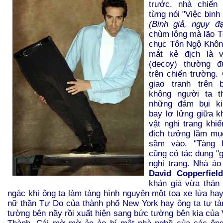
trước, nhà chiến
từng nói "Việc binh 
(Binh giả, ngụy đ
chùm lông mà lão T
chục Tôn Ngộ Khôn
mắt kẻ địch là v
(decoy) thường 
trên chiến trường
giao tranh trên 
không người ta t
những đám bụi kim
bay lơ lửng giữa k
vật nghi trang khi
địch tưởng lầm mụ
sầm vào. "Tàng hì
cũng có tác dụng "g
nghi trang. Nhà ảo 
David Copperfield
khán giả vừa thán
ngác khi ông ta làm tàng hình nguyên một toa xe lửa ha
nữ thần Tự Do của thành phố New York hay ông ta tự tà
tường bên nầy rồi xuất hiện sang bức tường bên kia của