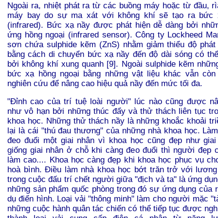
Ngoài ra, nhiệt phát ra từ các buồng máy hoặc từ đầu, r
máy bay do sự ma xát với không khí sẽ tạo ra bức 
(infrared). Bức xạ nầy được phát hiện dễ dàng bởi nhữn
ứng hồng ngoại (infrared sensor). Công ty Lockheed Mart
sơn chứa sulphide kẽm (ZnS) nhằm giảm thiểu độ phát
bằng cách di chuyển bức xạ nầy đến độ dài sóng có th
bởi không khí xung quanh [9]. Ngoài sulphide kẽm nhữn
bức xạ hồng ngoại bằng những vật liệu khác vẫn còn 
nghiên cứu để nâng cao hiệu quả nầy đến mức tối đa.
"Đỉnh cao của trí tuệ loài người" lúc nào cũng được 
như vô hạn bởi những thúc đẩy và thử thách liên tục tr
khoa học. Những thử thách nầy là những khoắc khoải tr
lại là cái "thú đau thương" của những nhà khoa học. Là
đeo đuổi một giai nhân vì khoa học cũng đẹp như gia
giống giai nhân ở chỗ khi càng đeo đuổi thì người đẹp
làm cao.... Khoa học càng đẹp khi khoa học phục vụ ch
hoà bình. Điều làm nhà khoa học bớt trăn trở với lươn
trong cuộc đấu trí chết người giữa "địch và ta" là ứng dụ
những sản phẩm quốc phòng trong đó sự ứng dụng của ra
dụ điển hình. Loại vải "thông minh" làm cho người mặc "t
những cuộc hành quân tác chiến có thể tiếp tục được ngh