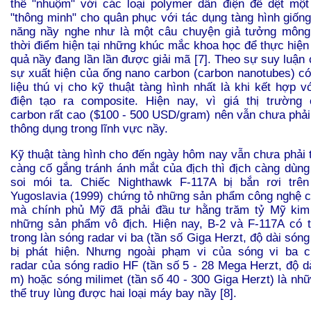
thể "nhuộm" với các loại polymer dẫn điện để dệt một 
"thông minh" cho quân phục với tác dụng tàng hình giốn
năng nầy nghe như là một câu chuyện giả tưởng mông
thời điểm hiện tại những khúc mắc khoa học để thực hiện
quả nầy đang lần lần được giải mã [7]. Theo sự suy luận 
sự xuất hiện của ống nano carbon (carbon nanotubes) có 
liệu thú vị cho kỹ thuật tàng hình nhất là khi kết hợp 
điện tạo ra composite. Hiện nay, vì giá thị trường
carbon rất cao ($100 - 500 USD/gram) nên vẫn chưa phải 
thông dụng trong lĩnh vực nầy.
Kỹ thuật tàng hình cho đến ngày hôm nay vẫn chưa phải t
càng cố gắng tránh ánh mắt của địch thì địch càng dùng
soi mói ta. Chiếc Nighthawk F-117A bị bắn rơi trên
Yugoslavia (1999) chứng tỏ những sản phẩm công nghệ 
mà chính phủ Mỹ đã phải đầu tư hằng trăm tỷ Mỹ kim 
những sản phẩm vô địch. Hiện nay, B-2 và F-117A có t
trong làn sóng radar vi ba (tần số Giga Herzt, độ dài só
bị phát hiện. Nhưng ngoài phạm vi của sóng vi ba 
radar của sóng radio HF (tần số 5 - 28 Mega Herzt, độ d
m) hoặc sóng milimet (tần số 40 - 300 Giga Herzt) là nh
thể truy lùng được hai loại máy bay nầy [8].