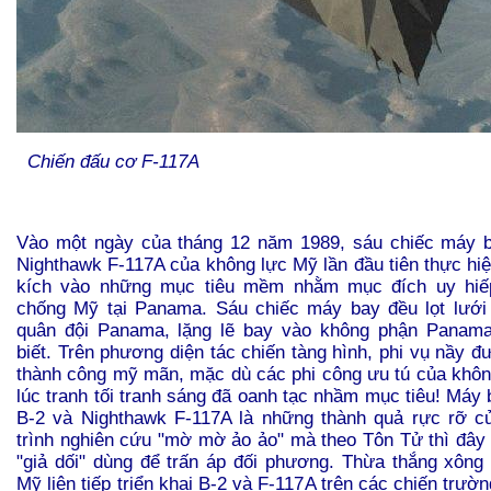
Chiến đấu cơ F-117A
Vào một ngày của tháng 12 năm 1989, sáu chiếc máy b
Nighthawk F-117A của không lực Mỹ lần đầu tiên thực hiệ
kích vào những mục tiêu mềm nhằm mục đích uy hiế
chống Mỹ tại Panama. Sáu chiếc máy bay đều lọt lưới 
quân đội Panama, lặng lẽ bay vào không phận Panama
biết. Trên phương diện tác chiến tàng hình, phi vụ nầy đ
thành công mỹ mãn, mặc dù các phi công ưu tú của khôn
lúc tranh tối tranh sáng đã oanh tạc nhầm mục tiêu! Máy 
B-2 và Nighthawk F-117A là những thành quả rực rỡ c
trình nghiên cứu "mờ mờ ảo ảo" mà theo Tôn Tử thì đây 
"giả dối" dùng để trấn áp đối phương. Thừa thắng xông 
Mỹ liên tiếp triển khai B-2 và F-117A trên các chiến trườn