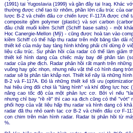
(1991) tại Yugoslavia (1999) và gần đây tại Iraq. Khác v
thường được chế tạo từ nhôm, phần lớn cấu trúc của oan
lược B-2 và chiến đấu cơ chiến lược F-117A được chế t
composite gồm polymer (plastic) và sợi carbon (carbon
đâu chất muối kiềm Schiff (Schiff base salts) - một kh
Học Canergie-Mellon (Mỹ) - cũng được hoà tan vào compo
kiềm Schiff có thể hấp thụ radar trên một băng tần dải r
thiết kế của máy bay tàng hình không phải chỉ dừng ở vi
liệu cấu trúc. Sự phản hồi của radar có thể làm giảm t
thiết kế hình dạng của chiếc máy bay để phân tán (sc
radar của phe địch. Radar phản hồi rất mạnh trên những 
vuông hay góc nhọn, nhưng nếu vật thể có hình dạng tròn
radar sẽ bị phân tán khắp nơi. Thiết kế nầy là những hình
B-2 và F-117A. Đó là những thiết kế tối ưu (optimizatio
hai hiệu ứng đối chọi là "tàng hình" và khí động lực học
nâng cao tốc độ của một phản lực cơ. Bởi vì nếu "tà
nhưng chỉ bay "rề rề" thì cao xạ địch cũng có thể "vớt" 
phối hợp của vật liệu hấp thụ radar và hình dạng có khả
radar đã thu nhỏ oanh tạc cơ B-2 và chiến đấu cơ F-1
con chim trên màn hình radar. Radar bị phản hồi từ má
%.