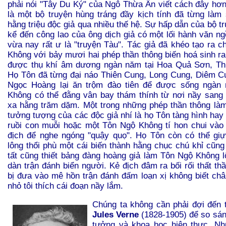
phải nói "Tây Du Ký" của Ngô Thừa Ân viết cách đây hơ
là một bộ truyện hùng tráng đầy kịch tính đã từng là
hằng triệu độc giả qua nhiều thế hệ. Sự hấp dẫn của bộ t
kể đến công lao của ông dịch giả có một lối hành văn n
vừa nay rất ư là "truyện Tàu". Tác giả đã khéo tạo ra c
Không với bảy mươi hai phép thần thông biến hoá sinh ra
được thụ khí âm dương ngàn năm tại Hoa Quả Sơn, Th
Họ Tôn đã từng đại náo Thiên Cung, Long Cung, Diêm C
Ngọc Hoàng lại ăn trộm đào tiên để được sống ngàn
Không có thể đằng vân bay thám thính từ nơi nầy sang 
xa hằng trăm dặm. Một trong những phép thần thông làm
tưởng tượng của các độc giả nhí là họ Tôn tàng hình hay
ruồi con muỗi hoặc một Tôn Ngộ Không tí hon chui vào
địch để nghe ngóng "quậy quọ". Họ Tôn còn có thể gi
lông thổi phù một cái biến thành hằng chục chú khỉ cũn
tất cũng thiết bảng đàng hoàng giả làm Tôn Ngộ Không l
dàn trận đánh biển người. Kẻ địch đâm ra bối rối thất t
bị đưa vào mê hồn trận đánh đấm loạn xị không biết chân
nhỏ tôi thích cái đoạn nầy lắm.
Chúng ta không cần phải đợi đến t
Jules Verne
(1828-1905) để so sán
tưởng và khoa học hiện thực. Nh