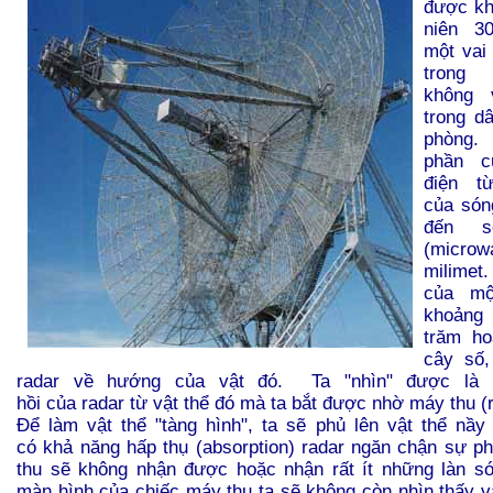
được kh
niên 3
một vai 
trong
không 
trong d
phòng.
phần c
điện t
của sóng
đến s
(micro
milimet.
của mộ
khoản
trăm h
cây số,
radar về hướng của vật đó. Ta "nhìn" được là
hồi của radar từ vật thể đó mà ta bắt được nhờ máy thu (r
Để làm vật thể "tàng hình", ta sẽ phủ lên vật thể nầy
có khả năng hấp thụ (absorption) radar ngăn chận sự ph
thu sẽ không nhận được hoặc nhận rất ít những làn só
màn hình của chiếc máy thu ta sẽ không còn nhìn thấy vậ