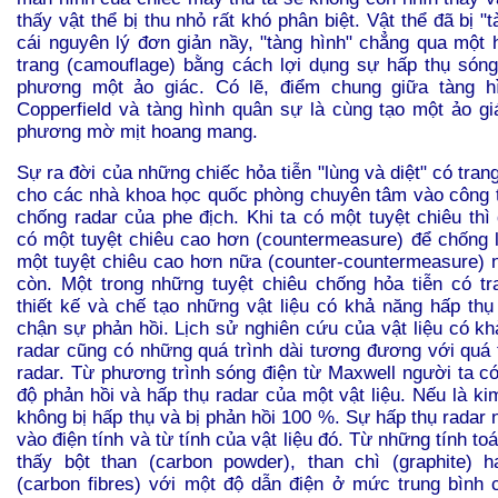
thấy vật thể bị thu nhỏ rất khó phân biệt. Vật thể đã bị "t
cái nguyên lý đơn giản nầy, "tàng hình" chẳng qua một 
trang (camouflage) bằng cách lợi dụng sự hấp thụ sóng
phương một ảo giác. Có lẽ, điểm chung giữa tàng h
Copperfield và tàng hình quân sự là cùng tạo một ảo gi
phương mờ mịt hoang mang.
Sự ra đời của những chiếc hỏa tiễn "lùng và diệt" có trang
cho các nhà khoa học quốc phòng chuyên tâm vào công 
chống radar của phe địch. Khi ta có một tuyệt chiêu thì
có một tuyệt chiêu cao hơn (countermeasure) để chống lạ
một tuyệt chiêu cao hơn nữa (counter-countermeasure)
còn. Một trong những tuyệt chiêu chống hỏa tiễn có tra
thiết kế và chế tạo những vật liệu có khả năng hấp thụ
chận sự phản hồi. Lịch sử nghiên cứu của vật liệu có kh
radar cũng có những quá trình dài tương đương với quá t
radar. Từ phương trình sóng điện từ Maxwell người ta có
độ phản hồi và hấp thụ radar của một vật liệu. Nếu là kim
không bị hấp thụ và bị phản hồi 100 %. Sự hấp thụ radar n
vào điện tính và từ tính của vật liệu đó. Từ những tính to
thấy bột than (carbon powder), than chì (graphite) 
(carbon fibres) với một độ dẫn điện ở mức trung bình c