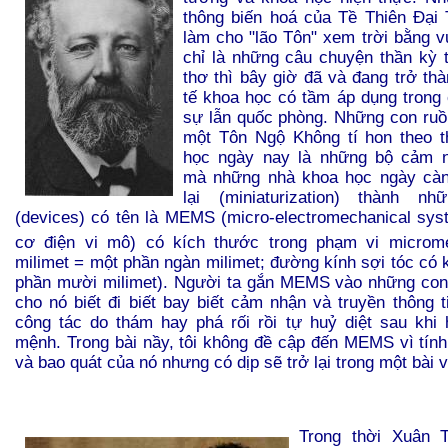
thông biến hoá của Tề Thiên Đại
làm cho "lão Tôn" xem trời bằng 
chỉ là những câu chuyện thần kỳ 
thơ thì bây giờ đã và đang trở th
tế khoa học có tầm áp dụng trong
sự lẫn quốc phòng. Những con ruồ
một Tôn Ngộ Không tí hon theo t
học ngày nay là những bộ cảm n
mà những nhà khoa học ngày càn
lại (miniaturization) thành n
(devices) có tên là MEMS (micro-electromechanical sys
cơ điện vi mô) có kích thước trong phạm vi microm
milimet = một phần ngàn milimet; đường kính sợi tóc có 
phần mười milimet). Người ta gắn MEMS vào những con
cho nó biết đi biết bay biết cảm nhận và truyền thông t
công tác do thám hay phá rối rồi tự huỷ diệt sau khi
mệnh. Trong bài nầy, tôi không đề cập đến MEMS vì tính
và bao quát của nó nhưng có dịp sẽ trở lại trong một bài vi
Trong thời Xuân 