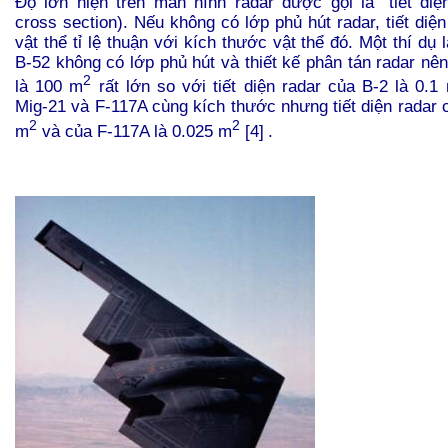
Độ lớn hiện trên màn hình radar được gọi là "tiết diện
cross section). Nếu không có lớp phủ hút radar, tiết diệ
vật thể tỉ lệ thuận với kích thước vật thể đó. Một thí dụ 
B-52 không có lớp phủ hút và thiết kế phân tán radar nên 
2
là 100 m
rất lớn so với tiết diện radar của B-2 là 0.1
Mig-21 và F-117A cùng kích thước nhưng tiết diện radar 
2
2
m
và của F-117A là 0.025 m
[4]
.