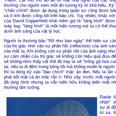
Thành. Cái mờ mờ ảo ảo bí mật nhà nghề của các ông 
thường cho người xem một ấn tượng kỳ bí khó hiểu. Kỹ t
"chân chính" được áp dụng trong quân sự cũng được bảo
và ít khi được công bố trên báo chí. Tuy nhiên, khác với
của David Copperfield khái niệm gọi là "tàng hình" được
máy bay "tàng hình" là một hiện tượng mà ta có thể thoả
dưới ánh sáng của vật lý học.
Người ta thường bảo "Rõ như ban ngày" thể hiện sự cả
của thị giác nhờ vào sự phản hồi (reflection) của ánh sán
vào mắt ta. Khi không còn sự phản hồi của ánh sáng như 
sự cảm nhận của thị giác sẽ không còn hiệu quả đưa đến
sẽ không nhìn thấy vật thể đó hay ta sẽ "trông gà hoá c
lại, nếu ta đi đêm trong bóng tối mà không muốn bị người
thì ta dùng kỹ xảo "đạo chích" mặc áo đen. Nếu ta lẫn v
phải bôi mặt và ăn mặc rằn ri. Như vậy, trước mắt người
đã tàng hình nhưng ta vẫn hiện hữu không biến mất n
thường lầm tưởng.
Radar là
nhãn" d
sự di độ
từ xa. 