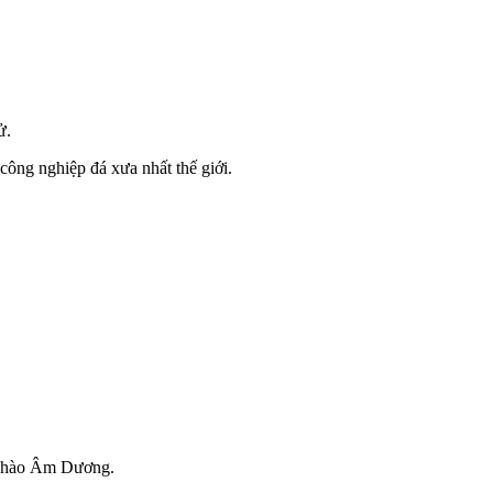
ử.
ông nghiệp đá xưa nhất thế giới
.
a hào Âm Dương.