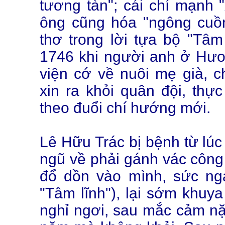
tương tàn"; cái chí mạnh
ông cũng hóa "ngông cuồn
thơ trong lời tựa bộ "Tâm
1746 khi người anh ở Hươ
viện cớ về nuôi mẹ già, c
xin ra khỏi quân đội, thực
theo đuổi chí hướng mới.
Lê Hữu Trác bị bệnh từ lúc 
ngũ về phải gánh vác công 
đổ dồn vào mình, sức ng
"Tâm lĩnh"), lại sớm khuy
nghỉ ngơi, sau mắc cảm nặ