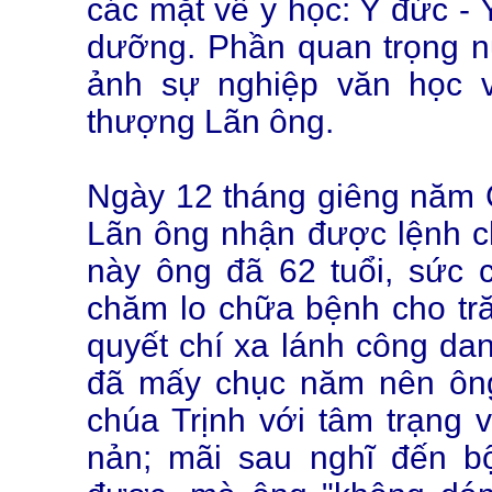
các mặt về y học: Y đức - Y
dưỡng. Phần quan trọng 
ảnh sự nghiệp văn học 
thượng Lãn ông.
Ngày 12 tháng giêng năm
Lãn ông nhận được lệnh ch
này ông đã 62 tuổi, sức c
chăm lo chữa bệnh cho tră
quyết chí xa lánh công dan
đã mấy chục năm nên ông
chúa Trịnh với tâm trạng 
nản; mãi sau nghĩ đến b