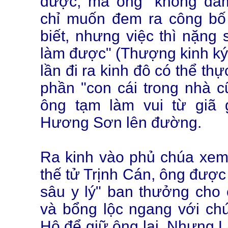
được, mà ông "không dám 
chỉ muốn đem ra công bố
biết, nhưng việc thì nặng
làm được" (Thượng kinh ký
lần đi ra kinh đô có thể thự
phần "con cái trong nhà c
ông tạm làm vui từ giã g
Hương Sơn lên đường.
Ra kinh vào phủ chúa xe
thế tử Trịnh Cán, ông được
sâu y lý" ban thưởng cho 
và bổng lộc ngang với ch
Hộ để giữ ông lại. Nhưng 