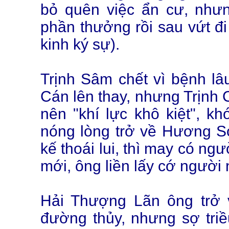
bỏ quên việc ẩn cư, như
phần thưởng rồi sau vứt đ
kinh ký sự).
Trịnh Sâm chết vì bệnh lâ
Cán lên thay, nhưng Trịnh
nên "khí lực khô kiệt", kh
nóng lòng trở về Hương S
kế thoái lui, thì may có ng
mới, ông liền lấy cớ người 
Hải Thượng Lãn ông trở
đường thủy, nhưng sợ triều