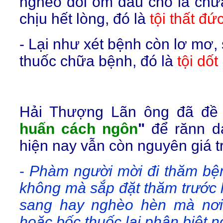
nghèo đói ốm đau cho là chữ
chịu hết lòng, đó là
tội thất đức
- Lại như xét bệnh còn lơ mơ,
thuốc chữa bệnh, đó là
tội dốt
Hải Thượng Lãn ông đã đề 
huấn cách ngôn
"
để rănn d
hiện nay vẫn còn nguyên giá trị
-
Phàm người mời đi thăm bện
không mà sắp đặt thăm trước 
sang hay nghèo hèn mà nơi 
hoặc bốc thuốc lại phân biệt 