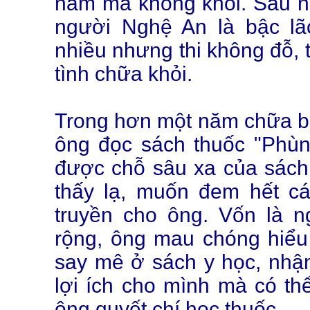
năm mà không khỏi. Sau n
người Nghệ An là bậc lã
nhiều nhưng thi không đỗ, t
tình chữa khỏi.
Trong hơn một năm chữa bệ
ông đọc sách thuốc "Phùn
được chỗ sâu xa của sách
thấy lạ, muốn đem hết cá
truyền cho ông. Vốn là 
rộng, ông mau chóng hiểu 
say mê ở sách y học, nhận
lợi ích cho mình mà có th
ông quyết chí học thuốc.