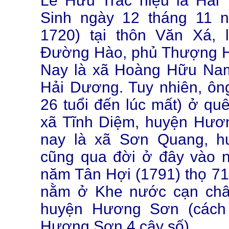
Lê Hữu Trác hiệu là Hải
Sinh ngày 12 tháng 11 
1720) tại thôn Văn Xá, 
Đường Hào, phủ Thượng H
Nay là xã Hoàng Hữu Nam
Hải Dương. Tuy nhiên, ôn
26 tuổi đến lúc mất) ở q
xã Tĩnh Diệm, huyện Hươn
nay là xã Sơn Quang, 
cũng qua đời ở đây vào 
năm Tân Hợi (1791) thọ 71
nằm ở Khe nước cạn châ
huyện Hương Sơn (cách
Hương Sơn 4 cây số).