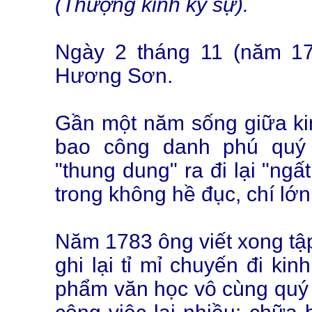
(Thượng kinh ký sự).
Ngày 2 tháng 11 (năm 1
Hương Sơn.
Gần một năm sống giữa kin
bao công danh phú quý 
"thung dung" ra đi lại "ngấ
trong không hề đục, chí lớ
Năm 1783 ông viết xong tậ
ghi lại tỉ mỉ chuyến đi kin
phẩm văn học vô cùng quý g