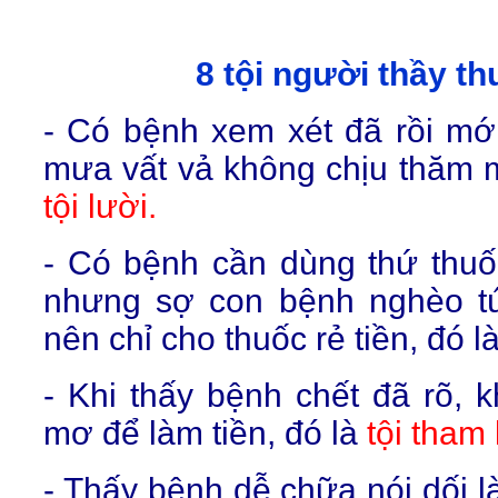
8 tội người thầy th
- Có bệnh xem xét đã rồi mới
mưa vất vả không chịu thăm 
tội lười.
- Có bệnh cần dùng thứ thu
nhưng sợ con bệnh nghèo t
nên chỉ cho thuốc rẻ tiền, đó l
- Khi thấy bệnh chết đã rõ, k
mơ để làm tiền, đó là
tội tham
- Thấy bệnh dễ chữa nói dối l