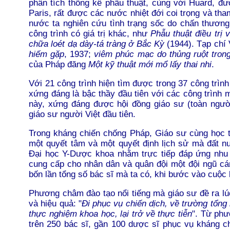
phân tích thống kê phẫu thuật, cùng với Huard, 
Paris, rất được các nước nhiệt đới coi trọng và tha
nước ta nghiên cứu tình trạng sốc do chấn thương
công trình có giá trị khác, như
Phẫu thuật điều trị
chữa loét dạ dày-tá tràng ở Bắc Kỳ
(1944). Tạp chí
hiếm gặp
, 1937;
viêm phúc mạc do thủng ruột tron
của Pháp đ
ă
ng
Một kỹ thuật mới mổ lấy thai nhi
.
Với 21 công trình hiện tìm được trong 37 công trình
xứng đáng là bậc thầy đầu tiên với các công trìn
này, xứng đáng được hội đồng giáo sư (toàn ngườ
giáo sư người Việt đầu tiên.
Trong kháng chiến chống Pháp, Giáo sư cùng học t
một quyết tâm và một quyết định lịch sử mà đất nư
Đại học Y-Dược khoa nhằm trực tiếp đáp ứng nhu 
cung cấp cho nhân dân và quân đội một đội ngũ cán
bốn lần tổng số bác sĩ mà ta có, khi bước vào cuộc
Phương châm đào tạo nổi tiếng mà giáo sư đề ra lú
và hiệu quả: "
Đi phục vụ chiến dịch, về trường tổng k
thực nghiệm khoa học, lại trở về thực tiễn
". Từ ph
trên 250 bác sĩ, gần 100 dược sĩ phục vụ kháng c