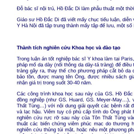
Đỗ bác sĩ nội trú, Hồ Đắc Di làm phẫu thuật một thờ
Giáo sư Hồ Đắc Di đã viết mấy chục tiểu luận, diễn v
Y Hà Nội đã tập trung thành mấy tập để lưu, một số 
Thành tích nghiên cứu Khoa học và đào tạo
Trong luận án tốt nghiệp bác sĩ Y
khoa làm tại Paris
pháp mổ dạ dày (nối thông dạ dày-tá tràng) để điều 
tràng gây ra, thay thế cho phương pháp cắt bỏ dạ 
bảo tồn, được mang tên Ông, được nhiều sách giá
nhận giá trị trong suốt 30-40 năm.
Các công trình khoa học sau này của GS. Hồ Đắc 
đồng nghiệp (như GS. Huard, GS. Meyer-May…), v
Thất Tùng…) với nội dung giải quyết các bệnh rất 
và lạc hậu. Viêm tụy có phù cấp tính do Ông phát
nghiên cứu rực rỡ sau này của Tôn Thất Tùng và
thuật các biến chứng viêm phúc mạc do thương 
nghiên cứu thủng túi mật, hoặc nêu một phương ph