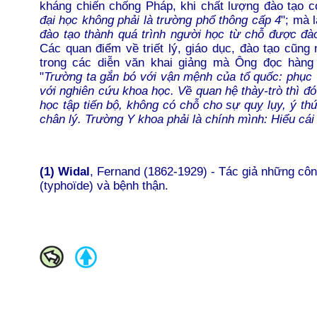
kháng chiến chống Pháp, khi chất lượng đào tạo 
đại học không phải là trường phổ thông cấp 4
"; mà l
đào tạo thành quá trình người học từ chỗ được đào
Các quan điểm về triết lý, giáo dục, đào tạo cũng
trong các diễn văn khai giảng mà Ông đọc hàng 
"
Trường ta gắn bó với vận mệnh của tổ quốc: phục v
với nghiên cứu khoa học. Về quan hệ thày-trò thì đó
học tập tiến bộ, không có chỗ cho sự quỵ lụy, ý t
chân lý. Trường Y khoa phải là chính mình: Hiểu cái t
(1) Widal
, Fernand (1862-1929) - Tác giả những cô
(typhoïde) và bệnh thận.