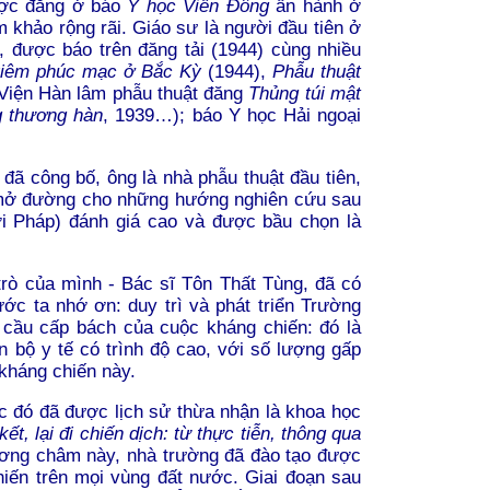
được đăng ở báo
Y học Viễn Đông
ấn hành ở
m khảo rộng rãi. Giáo sư là người đầu tiên ở
, được báo trên đăng tải (1944) cùng nhiều
 viêm phúc mạc ở Bắc Kỳ
(1944),
Phẫu thuật
 Viện Hàn lâm phẫu thuật đăng
Thủng túi mật
g thương hàn
, 1939…); báo Y học Hải ngoại
 đã công bố, ông là nhà phẫu thuật đầu tiên,
h mở đường cho những hướng nghiên cứu sau
i Pháp) đánh giá cao và được bầu chọn là
rò của mình - Bác sĩ Tôn Thất Tùng, đã có
ớc ta nhớ ơn: duy trì và phát triển Trường
cầu cấp bách của cuộc kháng chiến: đó là
 bộ y tế có trình độ cao, với số lượng gấp
 kháng chiến này.
c đó đã được lịch sử thừa nhận là khoa học
ết, lại đi chiến dịch: từ thực tiễn, thông qua
ương châm này, nhà trường đã đào tạo được
hiến trên mọi vùng đất nước. Giai đoạn sau