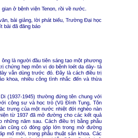
i gian ở bệnh viện Tenon, rồi về nước.
ăn, bài giảng, lời phát biểu, Trường Đại học
ít bài đã đăng báo
, ông là người đầu tiên sáng tạo một phương
trị chứng hẹp môn vị do bệnh loét dạ dày- tá
dày vẫn dùng trước đó. Đây là cách điều trị
o khoa, nhiều công tình nhắc đến và thừa
Di (1937-1945) thường đứng tên chung với
ới cộng sự và học trò (Vũ Đình Tụng, Tôn
đặc trưng của một nước nhiệt đới nghèo nàn
 hiện từ 1937 đã mở đường cho các kết quả
o những n
ă
m sau. Cách điều trị bằng phẫu
hàn cũng có đóng góp lớn trong mở đường
áp mổ mới, trong phẫu thuật sản khoa. Các