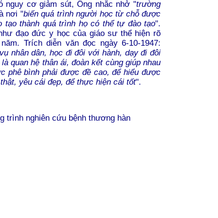
có nguy cơ giảm sút, Ông nhắc nhở "
trường
à nơi "
biến quá trình người học từ chỗ được
 tạo thành quá trình họ có thể tự đào tạo
".
 như đạo đức y học của giáo sư thể hiện rõ
năm. Trích diễn văn đọc ngày 6-10-1947:
ụ nhân dân, học đi đôi với hành, dạy đi đôi
 là quan hệ thân ái, đoàn kết cùng giúp nhau
hức phê bình phải được đề cao, để hiểu được
hật, yêu cái đẹp, để thực hiện cái tốt
".
ng trình nghiên cứu bệnh thương hàn