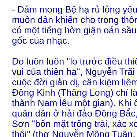
- Dám mong Bệ hạ rủ lòng yêu
muôn dân khiến cho trong thô
có một tiếng hờn giận oán sầu
gốc của nhạc.
Do luôn luôn "lo trước điều thi
vui của thiên hạ", Nguyễn Trã
cuộc đời giản dị, cần kiệm li
Đông Kinh (Thăng Long) chỉ là
thành Nam lều một gian). Khi 
quân dân ở hải đảo Đông Bắc
Sơn "bốn mặt trống trải, xác x
thôi" (thơ Nguyễn Mộng Tuân,