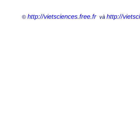
http://vi
et
sciences.free.fr
http://viets
©
và