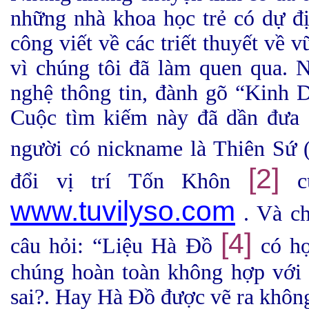
những nhà khoa học trẻ có dự đ
công viết về các triết thuyết về v
vì chúng tôi đã làm quen qua. 
nghệ thông tin, đành gõ “Kinh Dị
Cuộc tìm kiếm này đã dần đưa c
người có nickname là Thiên Sư
[2]
đổi vị trí Tốn Khôn
củ
www.tuvilyso.com
. Và ch
[4]
câu hỏi: “Liệu Hà Đồ
có hợ
chúng hoàn toàn không hợp với
sai?. Hay Hà Đồ được vẽ ra không