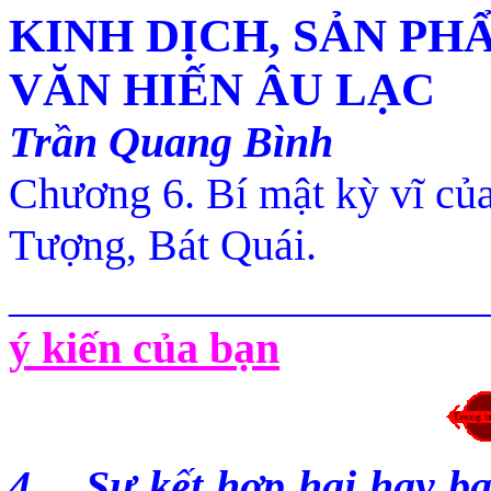
KINH DỊCH, SẢN PH
VĂN HIẾN ÂU LẠC
Trần Quang Bình
Chương 6.
Bí mật kỳ vĩ củ
Tượng, Bát Quái
.
______________________
ý kiến của bạn
4
.
Sự kết hợp hai hay ba 