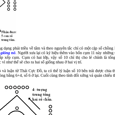
g dạng phải triều về tâm và theo nguyên tắc chỉ có một cặp số chồng l
 giống nó
.
Người xưa lại có ký hiệu thêm vào bốn cụm 11 này những s
p xếp cụm. Cụm có hai lớp, vậy số 10 chỉ thị cho lẻ chính là tổng
hư thế sẽ cho ra hai số giống nhau ở hai vị trí.
và luận từ Thái Cực Đồ, ta có thể lý luận số 10 bên trái được chia thà
Nòng bằng 6+4, số 6 ở lại. Cuối cùng theo tính đối xứng vá quán chiếu 