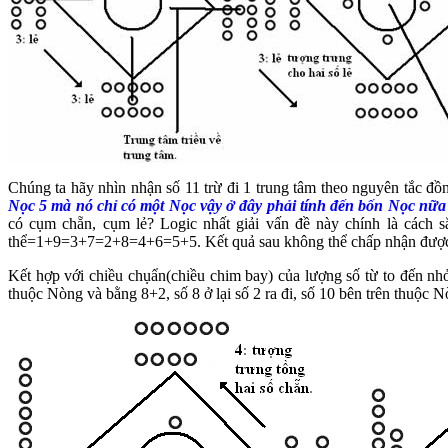
Chúng ta hãy nhìn nhận số 11 trừ đi 1 trung tâm theo nguyên tắc đồn
Nọc 5 mà nó chỉ có một Nọc vậy ở đây phải tính đến bốn Nọc nữa
có cụm chẵn, cụm lẻ? Logic nhất giải vấn đề này chính là cách sắ
thể=1+9=3+7=2+8=4+6=5+5. Kết quả sau không thể chấp nhận được vì n
Kết hợp với chiều chụẩn(chiều chim bay) của lượng số từ to đến nhỏ 
thuộc Nòng và bằng 8+2, số 8 ở lại số 2 ra đi, số 10 bên trên thuộc 