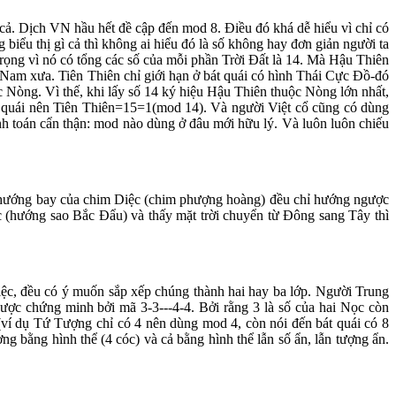
 cả. Dịch VN hầu hết đề cập đến mod 8. Điều đó khá dễ hiểu vì chỉ có
 biểu thị gì cả thì không ai hiểu đó là số không hay đơn giản người ta
 trọng vì nó có tổng các số của mỗi phần Trời Đất là 14. Mà Hậu Thiên
t Nam xưa. Tiên Thiên chỉ giới hạn ở bát quái có hình Thái Cực Đồ-đó
c Nòng. Vì thế, khi lấy số 14 ký hiệu Hậu Thiên thuộc Nòng lớn nhất,
t quái nên Tiên Thiên=15=1(mod 14). Và người Việt cổ cũng có dùng
nh toán cẩn thận: mod nào dùng ở đâu mới hữu lý. Và luôn luôn chiếu
ác hướng bay của chim Diệc (chim phượng hoàng) đều chỉ hướng ngược
(hướng sao Bắc Đẩu) và thấy mặt trời chuyển từ Đông sang Tây thì
Diệc, đều có ý muốn sắp xếp chúng thành hai hay ba lớp. Người Trung
được chứng minh bởi mã 3-3---4-4. Bởi rằng 3 là số của hai Nọc còn
(ví dụ Tứ Tượng chỉ có 4 nên dùng mod 4, còn nói đến bát quái có 8
g bằng hình thể (4 cóc) và cả bằng hình thể lẫn số ẩn, lẫn tượng ẩn.