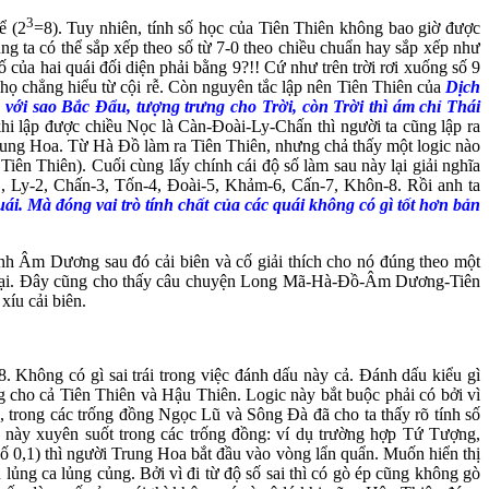
3
ể (2
=8). Tuy nhiên, tính số học của Tiên Thiên không bao giờ được
g ta có thể sắp xếp theo số từ 7-0 theo chiều chuẩn hay sắp xếp như
ố của hai quái đối diện phải bằng 9?!! Cứ như trên trời rơi xuống số 9
họ chẳng hiểu từ cội rễ. Còn nguyên tắc lập nên Tiên Thiên của
Dịch
với sao Bắc Đẩu, tượng trưng cho Trời, còn Trời thì ám chỉ Thái
khi lập được chiều Nọc là Càn-Đoài-Ly-Chấn thì người ta cũng lập ra
ng Hoa. Từ Hà Đồ làm ra Tiên Thiên, nhưng chả thấy một logic nào
Tiên Thiên). Cuối cùng lấy chính cái độ số làm sau này lại giải nghĩa
, Ly-2, Chấn-3, Tốn-4, Đoài-5, Khảm-6, Cấn-7, Khôn-8. Rồi anh ta
uái. Mà đóng vai trò tính chất của các quái không có gì tốt hơn bản
h Âm Dương sau đó cải biên và cố giải thích cho nó đúng theo một
n cổ đại. Đây cũng cho thấy câu chuyện Long Mã-Hà-Đồ-Âm Dương-Tiên
xíu cải biên.
Không có gì sai trái trong việc đánh dấu này cả. Đánh dấu kiểu gì
 cho cả Tiên Thiên và Hậu Thiên. Logic này bắt buộc phải có bởi vì
, trong các trống đồng Ngọc Lũ và Sông Đà đã cho ta thấy rõ tính số
này xuyên suốt trong các trống đồng: ví dụ trường hợp Tứ Tượng,
0,1) thì người Trung Hoa bắt đầu vào vòng lẩn quẩn. Muốn hiển thị
lủng ca lủng củng. Bởi vì đi từ độ số sai thì có gò ép cũng không gò