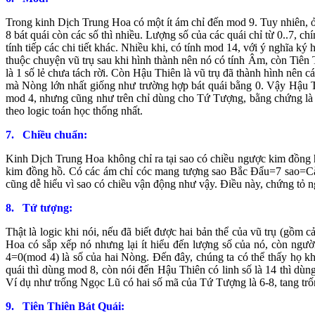
Trong kinh Dịch Trung Hoa có một ít ám chỉ đến mod 9. Tuy nhiên, ở 
8 bát quái còn các số thì nhiều. Lượng số của các quái chỉ từ 0..7, c
tính tiếp các chi tiết khác. Nhiều khi, có tính mod 14, với ý nghĩa 
thuộc chuyện vũ trụ sau khi hình thành nên nó có tính Âm, còn Tiên 
là 1 số lẻ chưa tách rời. Còn Hậu Thiên là vũ trụ đã thành hình nên
mà Nòng lớn nhất giống như trường hợp bát quái bằng 0. Vậy Hậu T
mod 4, nhưng cũng như trên chỉ dùng cho Tứ Tượng, bằng chứng là đồ
theo logic toán học thống nhất.
7.
Chiều chuẩn:
Kinh Dịch Trung Hoa không chỉ ra tại sao có chiều ngược kim đồng 
kim đồng hồ. Có các ám chỉ cóc mang tượng sao Bắc Đẩu=7 sao=Càn
cũng dễ hiểu vì sao có chiều vận động như vậy. Điều này, chứng tỏ 
8.
Tứ tượng:
Thật là logic khi nói, nếu đã biết được hai bản thể của vũ trụ (gồ
Hoa có sắp xếp nó nhưng lại ít hiểu đến lượng số của nó, còn ngườ
4=0(mod 4) là số của hai Nòng. Đến đây, chúng ta có thể thấy họ k
quái thì dùng mod 8, còn nói đến Hậu Thiên có linh số là 14 thì dùn
Ví dụ như trống Ngọc Lũ có hai số mã của Tứ Tượng là 6-8, tang trố
9.
Tiên Thiên Bát Quái: