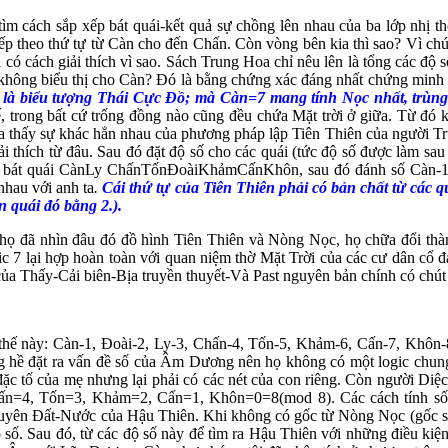
 cách sắp xếp bát quái-kết quả sự chồng lên nhau của ba lớp nhị th
p theo thứ tự từ Càn cho đến Chấn. Còn vòng bên kia thì sao? Vì chún
có cách giải thích vì sao. Sách Trung Hoa chỉ nêu lên là tổng các độ s
 không biểu thị cho Càn? Đó là bằng chứng xác đáng nhất chứng minh 
ên là biểu tượng Thái Cực Đồ; mà Càn=7 mang tính Nọc nhất, trùng 
, trong bất cứ trống đồng nào cũng đều chứa Mặt trời ở giữa. Từ đó 
thấy sự khác hẳn nhau của phương pháp lập Tiên Thiên của người Tru
 thích từ đâu. Sau đó đặt độ số cho các quái (tức độ số được làm sau 
m ra bát quái CànLy ChấnTốnĐoàiKhảmCấnKhôn, sau đó đánh số Càn-1
nhau với anh ta
.
Cái thứ tự của Tiên Thiên phải có bản chất từ các q
 quái đó bằng 2.).
ọ đã nhìn đâu đó đồ hình Tiên Thiên và Nòng Nọc, họ chữa đổi thàn
logic 7 lại hợp hoàn toàn với quan niệm thờ Mặt Trời của các cư dâ
ủa Thấy-Cải biên-Bịa truyền thuyết-Và Past nguyên bản chính có chút 
ế này: Càn-1, Đoài-2, Ly-3, Chấn-4, Tốn-5, Khảm-6, Cấn-7, Khôn-8. 
g hề đặt ra vấn đề số của Âm Dương nên họ không có một logic chung
c tố của mẹ nhưng lại phải có các nét của con riêng. Còn người Diệc
hấn=4, Tốn=3, Khảm=2, Cấn=1, Khôn=0=8(mod 8). Các cách tính số 
uyên Đất-Nước của Hậu Thiên. Khi không có gốc từ Nòng Nọc (gốc số 
số. Sau đó, từ các độ số này để tìm ra Hậu Thiên với những điều kiện 