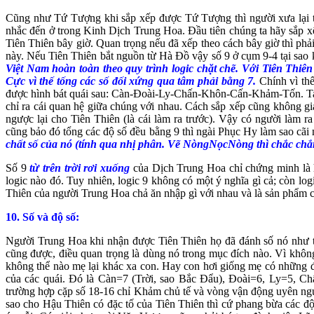
Cũng như Tứ Tượng khi sắp xếp được Tứ Tượng thì người xưa lại tìm
nhắc đến ở trong Kinh Dịch Trung Hoa. Đầu tiên chúng ta hãy sắp xế
Tiên Thiên bây giờ. Quan trọng nếu đã xếp theo cách bây giờ thì phải 
này. Nếu Tiên Thiên bắt nguồn từ Hà Đồ vậy số 9 ở cụm 9-4 tại sao
Việt Nam hoàn toàn theo quy trình logic chặt chẽ. Với Tiên Thi
Cực vì thế tống các số đối xứng qua tâm phải bằng 7.
Chính vì thế
được hình bát quái sau: Càn-Đoài-Ly-Chấn-Khôn-Cấn-Khảm-Tốn. Ta 
chỉ ra cái quan hệ giữa chúng với nhau. Cách sắp xếp cũng không giải
ngược lại cho Tiên Thiên (là cái làm ra trước). Vậy có người là
cũng bảo đó tổng các độ số đều bằng 9 thì ngài Phục Hy làm sao cãi 
chất số của nó (tính qua nhị phân. Vẽ NòngNọcNòng thì chắc chắn
Số 9
từ trên trời rơi xuống
của Dịch Trung Hoa chỉ chứng minh là h
logic nào đó. Tuy nhiên, logic 9 không có một ý nghĩa gì cả; còn 
Thiên của người Trung Hoa chả ăn nhập gì với nhau và là sản phẩm c
10.
Số và độ số:
Người Trung Hoa khi nhận được Tiên Thiên họ đã đánh số nó như th
cũng được, điều quan trọng là dùng nó trong mục đích nào. Vì khôn
không thể nào mẹ lại khác xa con. Hay con hơi giống mẹ có những đặ
của các quái. Đó là Càn=7 (Trời, sao Bắc Đẩu), Đoài=6, Ly=5, C
trường hợp cặp số 18-16 chỉ Khảm chủ tế và vòng vận động uyên ng
sao cho Hậu Thiên có đặc tố của Tiên Thiên thì cứ phang bừa các độ 