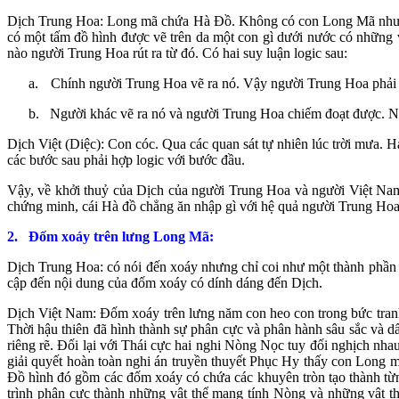
Dịch Trung Hoa: Long mã chứa Hà Đồ. Không có con Long Mã như th
có một tấm đồ hình được vẽ trên da một con gì dưới nước có những 
nào người Trung Hoa rút ra từ đó. Có hai suy luận logic sau:
a.
Chính người Trung Hoa vẽ ra nó. Vậy người Trung Hoa phải vẽ
b.
Người khác vẽ ra nó và người Trung Hoa chiếm đoạt được. Nếu
Dịch Việt (Diệc): Con cóc. Qua các quan sát tự nhiên lúc trời mưa. 
các bước sau phải hợp logic với bước đầu.
Vậy, về khởi thuỷ của Dịch của người Trung Hoa và người Việt Nam
chứng minh, cái Hà đồ chẳng ăn nhập gì với hệ quả người Trung Hoa r
2.
Đốm xoáy trên lưng Long Mã:
Dịch Trung Hoa: có nói đến xoáy nhưng chỉ coi như một thành phần 
cập đến nội dung của đốm xoáy có dính dáng đến Dịch.
Dịch Việt Nam: Đốm xoáy trên lưng năm con heo con trong bức tranh
Thời hậu thiên đã hình thành sự phân cực và phân hành sâu sắc và 
riêng rẽ. Đối lại với Thái cực hai nghi Nòng Nọc tuy đối nghịch nh
giải quyết hoàn toàn nghi án truyền thuyết Phục Hy thấy con Long 
Đồ hình đó gồm các đốm xoáy có chứa các khuyên tròn tạo thành từng
trình phân cực thành những vật thể mang tính Nòng và những vật 