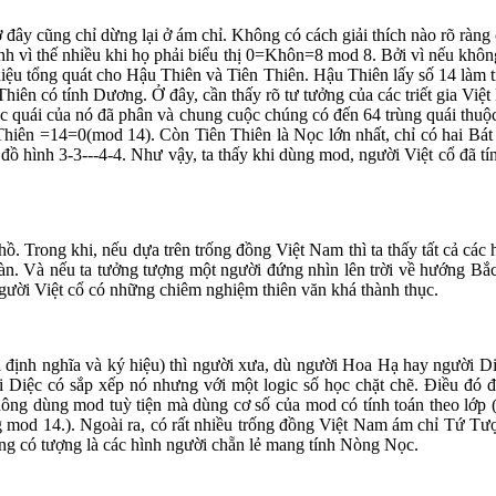
đây cũng chỉ dừng lại ở ám chỉ. Không có cách giải thích nào rõ ràng
hính vì thế nhiều khi họ phải biểu thị 0=Khôn=8 mod 8. Bởi vì nếu không
ký hiệu tổng quát cho Hậu Thiên và Tiên Thiên. Hậu Thiên lấy số 14 làm
Thiên có tính Dương. Ở đây, cần thấy rõ tư tưởng của các triết gia Việ
 các quái của nó đã phân và chung cuộc chúng có đến 64 trùng quái thuộ
hiên =14=0(mod 14). Còn Tiên Thiên là Nọc lớn nhất, chỉ có hai Bá
 hình 3-3---4-4. Như vậy, ta thấy khi dùng mod, người Việt cổ đã tí
hồ. Trong khi, nếu dựa trên trống đồng Việt Nam thì ta thấy tất cả c
. Và nếu ta tưởng tượng một người đứng nhìn lên trời về hướng Bắc 
người Việt cổ có những chiêm nghiệm thiên văn khá thành thục.
m cả định nghĩa và ký hiệu) thì người xưa, dù người Hoa Hạ hay người 
i Diệc có sắp xếp nó nhưng với một logic số học chặt chẽ. Điều đó 
hông dùng mod tuỳ tiện mà dùng cơ số của mod có tính toán theo lớp 
g mod 14.). Ngoài ra, có rất nhiều trống đồng Việt Nam ám chỉ Tứ Tượn
ng có tượng là các hình người chẵn lẻ mang tính Nòng Nọc.