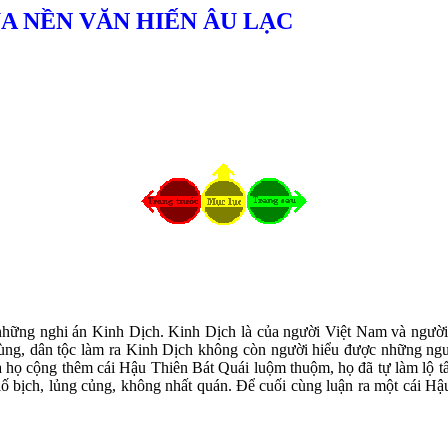
A NỀN VĂN HIẾN ÂU LẠC
ho những nghi án Kinh Dịch. Kinh Dịch là của người Việt Nam và người
ối cùng, dân tộc làm ra Kinh Dịch không còn người hiểu được những n
a họ cộng thêm cái Hậu Thiên Bát Quái luộm thuộm, họ đã tự làm lộ tẩ
c lố bịch, lủng củng, không nhất quán. Để cuối cùng luận ra một cái Hậ