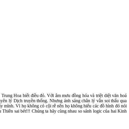
 Trung Hoa biết điều đó. Với âm mưu đồng hóa và triệt diệt văn hoá
guyên lý Dịch truyền thống. Nhưng ánh sáng chân l
ý vẫn soi thấu qua
y mình. Vì họ không có cội rễ nên họ không hiểu các đồ hình đó nói
u Thiên sai bét!!! Chúng ta hãy cùng nhau so sánh logic của hai Kinh