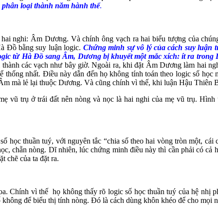
à phân loại thành năm hành thể
.
 hai nghi: Âm Dương. Và chính ông vạch ra hai biểu tượng của chúng
Hà Đồ bằng suy luận logic.
Chứng minh sự vô lý của cách suy luận 
ogic từ Hà Đồ sang Âm, Dương bị khuyết một mắc xích: ít ra trong 
i thành các vạch như bây giờ. Ngoài ra, khi đặt Âm Dương làm hai ngh
 thể thống nhất. Điều này dẫn đến họ không tính toán theo logic số học
 Âm mà lẻ lại thuộc Dương. Và cũng chính vì thế, khi luận Hậu Thiên B
mẹ vũ trụ ở trái đất nên nòng và nọc là hai nghi của mẹ vũ trụ. Hìn
 học thuần tuý, với nguyên tắc “chia số theo hai vòng tròn một, cái cu
lẻ-nọc, chẵn nòng. Dĩ nhiên, lúc chứng minh điều này thì cần phải có c
 chẽ của ta đặt ra.
 Chính vì thế họ không thấy rõ logic số học thuần tuý của hệ nhị p
không để biểu thị tính nòng. Đó là cách dùng khôn khéo để cho mọi ng