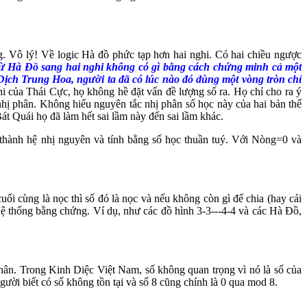
. Vô lý! Về logic Hà đồ phức tạp hơn hai nghi. Có hai chiều ngược
từ Hà Đồ sang hai nghi không có gì bằng cách chứng minh cả một
Dịch Trung Hoa, người ta đã có lúc nào đó dùng một vòng tròn chỉ
i của Thái Cực, họ không hề đặt vấn đề lượng số ra. Họ chỉ cho ra ý
 nhị phân. Không hiểu nguyên tắc nhị phân số học này của hai bản thể
át Quái họ đã làm hết sai lầm này đến sai lầm khác.
h thành hệ nhị nguyên và tính bằng số học thuần tuý. Với Nòng=0 và
ối cùng là nọc thì số đó là nọc và nếu không còn gì để chia (hay cái
ả hệ thống bằng chứng. Ví dụ, như các đồ hình 3-3---4-4 và các Hà Đồ,
hân. Trong Kinh Diệc Việt Nam, số không quan trọng vì nó là số của
ười biết có số không tồn tại và số 8 cũng chính là 0 qua mod 8.