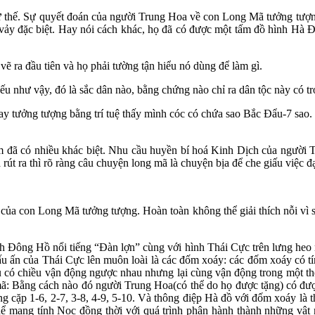
ế. Sự quyết đoán của người Trung Hoa về con Long Mã tưởng tượng n
vảy đặc biệt. Hay nói cách khác, họ đã có được một tấm đồ hình Hà Đồ
 ra đầu tiên và họ phải tường tận hiểu nó dùng để làm gì.
 như vậy, đó là sắc dân nào, bằng chứng nào chỉ ra dân tộc này có t
Hay tưởng tượng bằng trí tuệ thấy mình cóc có chứa sao Bắc Đẩu-7 sao.
 đã có nhiều khác biệt. Nhu cầu huyền bí hoá Kinh Dịch của người Tr
út ra thì rõ ràng câu chuyện long mã là chuyện bịa để che giấu việc đ
của con Long Mã tưởng tượng. Hoàn toàn không thể giải thích nỗi vì s
 Đông Hồ nổi tiếng “Đàn lợn” cùng với hình Thái Cực trên lưng heo mẹ
dấu ấn của Thái Cực lên muôn loài là các đốm xoáy: các đốm xoáy có 
au có chiều vận động ngược nhau nhưng lại cùng vận động trong một th
mã: Bằng cách nào đó người Trung Hoa(có thể do họ được tặng) có được
 cặp 1-6, 2-7, 3-8, 4-9, 5-10. Và thông điệp Hà đồ với đốm xoáy là th
thể mang tính Nọc đồng thời với quá trình phân hành thành những vậ