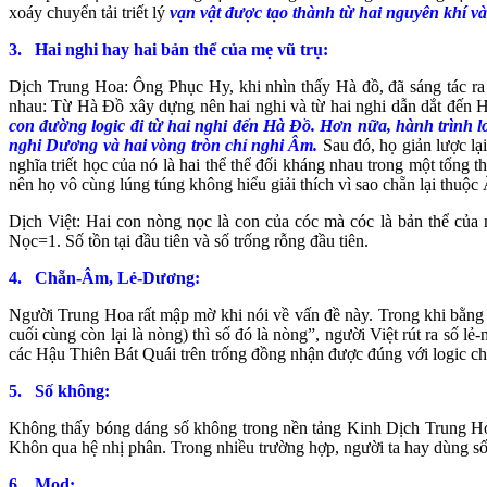
xoáy chuyển tải triết l
ý
vạn vật được tạo thành từ hai nguyên khí v
3.
Hai nghi hay hai bản thể của mẹ vũ trụ:
Dịch Trung Hoa: Ông Phục Hy, khi nhìn thấy Hà đồ, đã sáng tác ra
nhau: Từ Hà Đồ xây dựng nên hai nghi và từ hai nghi dẫn dắt đến 
con đường logic đi từ hai nghi đến Hà Đồ. Hơn nữa, hành trình l
nghi Dương và hai vòng tròn chỉ nghi Âm.
Sau đó, họ giản lược lạ
nghĩa triết học của nó là hai thể thể đối kháng nhau trong một tổng
nên họ vô cùng lúng túng không hiểu giải thích vì sao chẵn lại thuộc
Dịch Việt: Hai con nòng nọc là con của cóc mà cóc là bản thể của 
Nọc=1. Số tồn tại đầu tiên và số trống rỗng đầu tiên.
4.
Chẵn-Âm, Lẻ-Dương:
Người Trung Hoa rất mập mờ khi nói về vấn đề này. Trong khi bằng số
cuối cùng còn lại là nòng) thì số đó là nòng”, người Việt rút ra số 
các Hậu Thiên Bát Quái trên trống đồng nhận được đúng với logic chặt
5.
Số không:
Không thấy bóng dáng số không trong nền tảng Kinh Dịch Trung Hoa.
Khôn qua hệ nhị phân. Trong nhiều trường hợp, người ta hay dùng số 
6.
Mod: