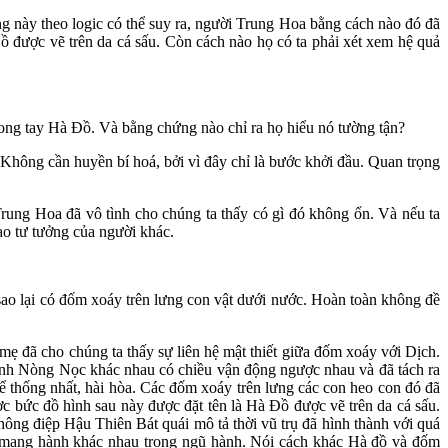
ày theo logic có thể suy ra, người Trung Hoa bằng cách nào đó đã
 được vẽ trên da cá sấu. Còn cách nào họ có ta phải xét xem hệ quả
rong tay Hà Đồ. Và bằng chứng nào chỉ ra họ hiểu nó tường tận?
 Không cần huyền bí hoá, bởi vì đây chỉ là bước khởi đầu. Quan trọng
ung Hoa đã vô tình cho chúng ta thấy có gì đó không ổn. Và nếu ta
ạo tư tưởng của người khác.
ao lại có đốm xoáy trên lưng con vật dưới nước. Hoàn toàn không đề
 đã cho chúng ta thấy sự liên hệ mật thiết giữa đốm xoáy với Dịch.
tính Nòng Nọc khác nhau có chiều vận động ngược nhau và đã tách ra
ể thống nhất, hài hòa. Các đốm xoáy trên lưng các con heo con đó đã
 bức đồ hình sau này được đặt tên là Hà Đồ được vẽ trên da cá sấu.
ông điệp Hậu Thiên Bát quái mô tả thời vũ trụ đã hình thành với quá
t mang hành khác nhau trong ngũ hành. Nói cách khác Hà đồ và đốm