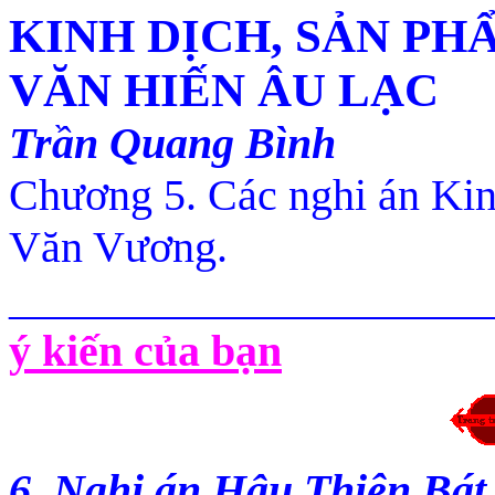
KINH DỊCH, SẢN PH
VĂN HIẾN ÂU LẠC
Trần Quang Bình
Chương 5.
Các nghi án Kin
Văn Vương
.
______________________
ý kiến của bạn
6
. Nghi án Hậu Thiên Bá