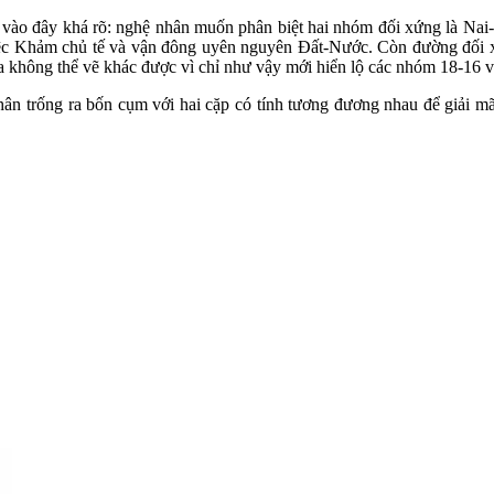
 vào đây khá rõ: nghệ nhân muốn phân biệt hai nhóm đối xứng là Na
 việc Khảm chủ tế và vận đông uyên nguyên Đất-Nước. Còn đường đối x
 không thể vẽ khác được vì chỉ như vậy mới hiển lộ các nhóm 18-16 và
hân trống ra bốn cụm với hai cặp có tính tương đương nhau để giải mã.