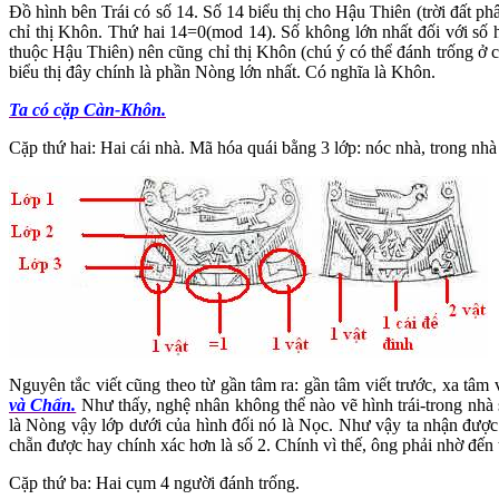
Đồ hình bên Trái có số 14. Số 14 biểu thị cho Hậu Thiên (trời đất p
chỉ thị Khôn. Thứ hai 14=0(mod 14). Số không lớn nhất đối với số h
thuộc Hậu Thiên) nên cũng chỉ thị Khôn (chú ý có thể đánh trống ở 
biểu thị đây chính là phần Nòng lớn nhất. Có nghĩa là Khôn.
Ta có cặp Càn-Khôn.
Cặp thứ hai: Hai cái nhà. Mã hóa quái bằng 3 lớp: nóc nhà, trong nhà
Nguyên tắc viết cũng theo từ gần tâm ra: gần tâm viết trước, xa tâ
và Chấn.
Như thấy, nghệ nhân không thể nào vẽ hình trái-trong nhà 
là Nòng vậy lớp dưới của hình đối nó là Nọc. Như vậy ta nhận đư
chẵn được hay chính xác hơn là số 2. Chính vì thế, ông phải nhờ đến
Cặp thứ ba: Hai cụm 4 người đánh trống.