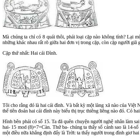
Mà chúng ta chỉ có 8 quái thôi, phải loại cặp nào không tính? Lại 
những khác nhau rất rõ giữa hai đơn vị trong cặp, còn cặp người giã 
Cặp thứ nhất: Hai cái Đình.
Tôi cho rằng đó là hai cái đình. Và bất kỳ một làng xã nào của Việ
thể tiên đoán hai cái đình này biểu thị trục thiêng liêng nào đó. Có 
Hình bên phải có số 15. Ta đã quên chuyện người nghệ nhân làm sai r
hai- 15 mod (8)=7=Càn. Thứ ba- chúng ta thấy số cánh sao là 14-số H
một điều nữa khẳng định đấy là Trời: ta thấy người trong đình giơ hai