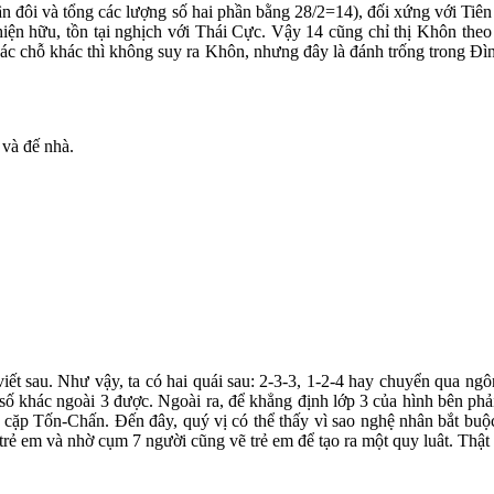
hân đôi và tổng các lượng số hai phần bằng 28/2=14), đối xứng với Tiên
iện hữu, tồn tại nghịch với Thái Cực. Vậy 14 cũng chỉ thị Khôn theo 
các chỗ khác thì không suy ra Khôn, nhưng đây là đánh trống trong Đ
 và đế nhà.
m viết sau. Như vậy, ta có hai quái sau: 2-3-3, 1-2-4 hay chuyển qua 
số khác ngoài 3 được. Ngoài ra, để khẳng định lớp 3 của hình bên phả
ợc cặp Tốn-Chấn.
Đến đây, quý vị có thể thấy vì sao nghệ nhân bắt buộc
 trẻ em và nhờ cụm 7 người cũng vẽ trẻ em để tạo ra một quy luât. Thậ