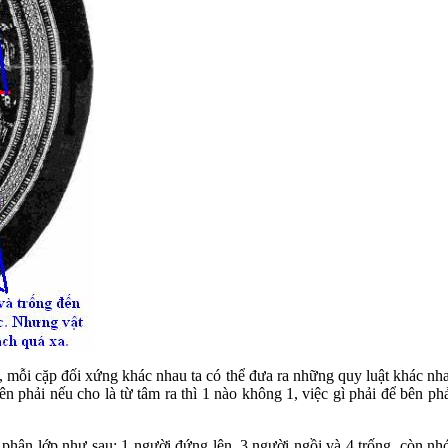
, mỗi cặp đối xứng khác nhau ta có thể đưa ra những quy luật khác nhau 
bên phải nếu cho là từ tâm ra thì 1 nào không 1, việc gì phải để bên p
 phân lớp như sau: 1 người đứng lên, 3 người ngồi và 4 trống, còn n