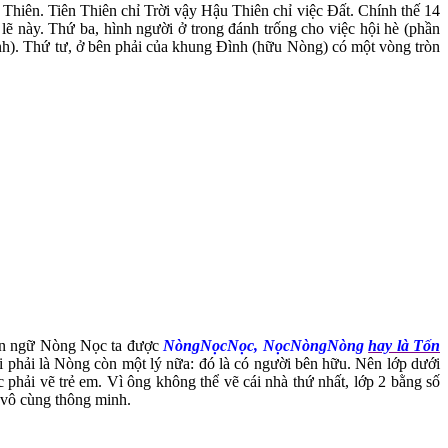
 Thiên. Tiên Thiên chỉ Trời vậy Hậu Thiên chỉ việc Đất. Chính thế 14
lẽ này. Thứ ba, hình người ở trong đánh trống cho việc hội hè (phần
ình). Thứ tư, ở bên phải của khung Đình (hữu Nòng) có một vòng tròn
ngôn ngữ Nòng Nọc ta được
NòngNọcNọc, NọcNòngNòng
hay là Tốn
i phải là Nòng còn một lý nữa: đó là có người bên hữu. Nên lớp dưới
 phải vẽ trẻ em. Vì ông không thể vẽ cái nhà thứ nhất, lớp 2 bằng số
t vô cùng thông minh.