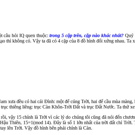
một câu hỏi IQ quen thuộc:
trong 5 cặp trên, cặp nào khác nhất?
Quý 
gạo thì không có. Vậy ta đã có 4 cặp của 8 đồ hình đối xứng nhau. Ta x
t Nam xưa đều có hai cái Đình: một để cúng Trời, hai để cầu mùa màng
hai trục thiêng liêng: trục Càn Khôn-Trời Đất và trục Đất Nước. Ta thử 
ồi, vậy 15 chính là Trời vì các lý do chúng tôi cũng đã nói đến chương
ậu Thiên, 15=1(mod 14). Đây là số 1 lớn nhất của trời đất chỉ Trời. Tứ
 tay lên Trời. Vậy đồ hình bên phải chính là Càn.