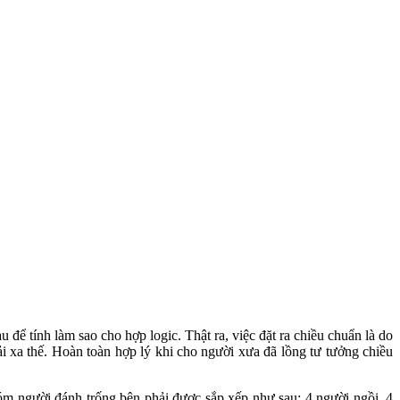
để tính làm sao cho hợp logic. Thật ra, việc đặt ra chiều chuẩn là do
hải xa thế. Hoàn toàn hợp lý khi cho người xưa đã lồng tư tưởng chiều
hóm người đánh trống bên phải được sắp xếp như sau: 4 người ngồi, 4