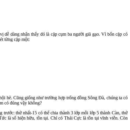
vị dễ dàng nhận thấy đó là cặp cụm ba người giã gạo. Vì bốn cặp có
ét từng cặp một:
, hội hè. Cũng giống như trường hợp trống đồng Sông Đà, chúng ta có
xem có đúng vậy
không?
 trước: thứ nhất-15 có thể chia thành 3 lớp mỗi lớp 5 thành Càn, thứ
c là số hiện hữu, tồn tại. Chỉ có Thái Cực là tồn tại vĩnh viễn. Còn