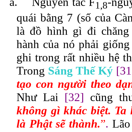
a.
Nguyên tắc F
-nguyê
1,8
quái bằng 7 (số của C
là đồ hình gì đi chăn
hành của nó phải giống
ghi trong rất nhiều hệ th
Trong
Sáng Thế Ký
[31
tạo con người theo dạn
Như Lai
[32]
cũng thư
không gì khác biệt. Ta 
là Phật sẽ thành.
”
.
Lão