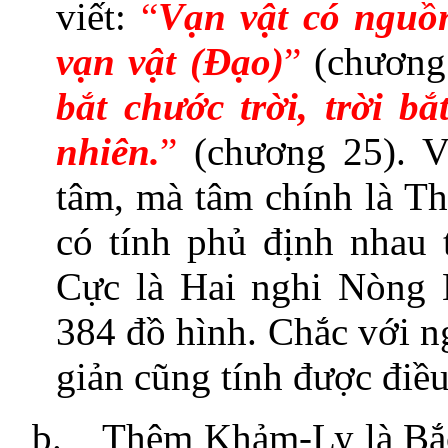
viết:
“
Vạn vật có nguồ
vạn vật (Đạo)
”
(chương
bắt chước trời, trời b
nhiên.
”
(chương 25). Vì
tâm, mà tâm chính là Thá
có tính phủ định nhau 
Cực là Hai nghi Nòng 
384 đồ hình. Chắc với n
giản cũng tính được điều
b.
Thêm Khảm-Ly là Bắc