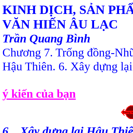
KINH DỊCH, SẢN PH
VĂN HIẾN ÂU LẠC
Trần Quang Bình
Chương 7. Trống đồng-Nh
Hậu Thiên.
6
.
Xây dựng
lại
ý kiến của bạn
6
.
Xây dựng
lại
Hậu Thiên