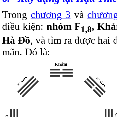
Trong
chương 3
và
chươn
điều kiện:
nhóm F
, Kha
1,8
Hà Đồ
, và tìm ra được hai 
mãn. Đó là: